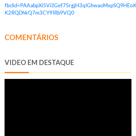
fbclid=PAAabpXi5Vi3Gef75rgjH3qIGhwaoMxpSQ9HEo
K2RQDhkQ7m3CY9IRb9VQ0
COMENTÁRIOS
VIDEO EM DESTAQUE