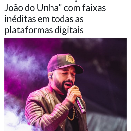
João do Unha” com faixas
NOTÍCIAS
inéditas em todas as
VÍDEOS
plataformas digitais
PROMOÇÕES
CONTATO