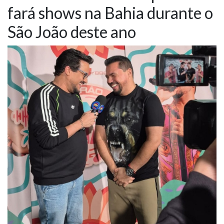
fará shows na Bahia durante o
NOTÍCIAS
São João deste ano
VÍDEOS
PROMOÇÕES
CONTATO