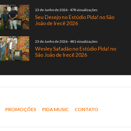
23 de Junho de 2026
-
478 vizualizações
Seu Desejo no Estúdio Pida! no São
João de Irecê 2026
23 de Junho de 2026
-
481 vizualizações
Wesley Safadão no Estúdio Pida! no
São João de Irecê 2026
PROMOÇÕES
PIDA MUSIC
CONTATO