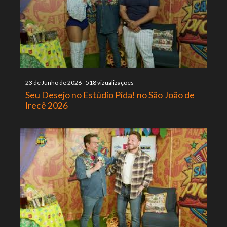
23 de Junho de 2026
-
518 vizualizações
Seu Desejo no Estúdio Pida! no São João de
Irecê 2026