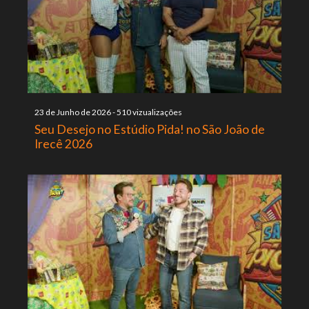
23 de Junho de 2026
-
510 vizualizações
Seu Desejo no Estúdio Pida! no São João de
Irecê 2026