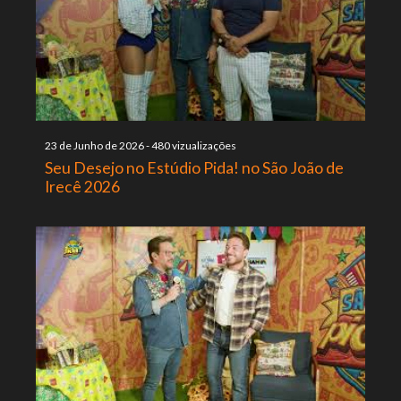
23 de Junho de 2026
-
480 vizualizações
Seu Desejo no Estúdio Pida! no São João de
Irecê 2026