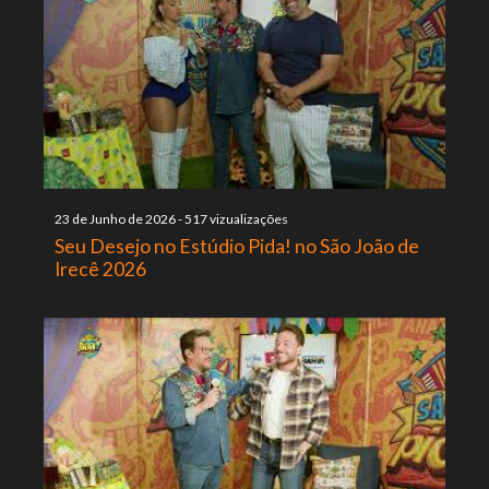
23 de Junho de 2026
-
517 vizualizações
Seu Desejo no Estúdio Pida! no São João de
Irecê 2026