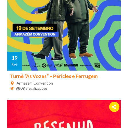
19
Set
Turnê “As Vozes” – Péricles e Ferrugem
Armazém Convention
9809 visualizações