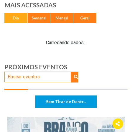
MAIS ACESSADAS
NOTÍCIAS
Dia
Semanal
Mensal
Geral
VÍDEOS
PROMOÇÕES
Carregando dados...
CONTATO
PRÓXIMOS EVENTOS
Sem Tirar de Dentr...