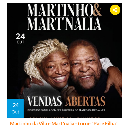
24
Out
Martinho da Vila e Mart'nália - turnê "Pai e Filha"