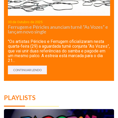
30 de Outubro de 2025
Ferrugem e Péricles anunciam turnê “As Vozes” e
lançam novo single
"Os artistas Péricles e Ferrugem oficializaram nesta
quarta-feira (29) a aguardada turnê conjunta “As Vozes”,
que vai unir duas referências do samba e pagode em
um mesmo palco. A estreia está marcada para o dia
21...
CONTINUAR LENDO
PLAYLISTS