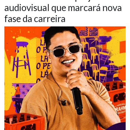
audiovisual que marcará nova
NOTÍCIAS
fase da carreira
VÍDEOS
PROMOÇÕES
CONTATO